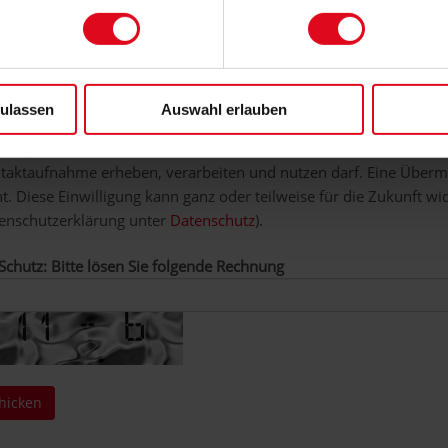
nschutz
zulassen
Auswahl erlauben
chutzerklärung akzeptieren
*
 willige ein, dass der Landesapothekerverband Niedersachsen e.
taktaufnahme erheben, verarbeiten und nutzen darf. Eine Übermi
ht. Diese Einwilligung kann ganz oder teilweise für die Zukunft w
enschutzerklärung unter
Datenschutz
).
chutz: Bitte lösen Sie folgende Rechnung