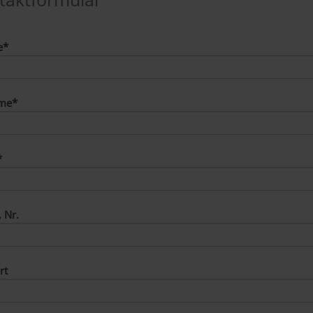
e
*
me
*
*
, Nr.
rt