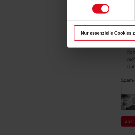
Date
Nur essenzielle Cookies 
Datens
Ich
Kon
nic
Dat
Spam-S