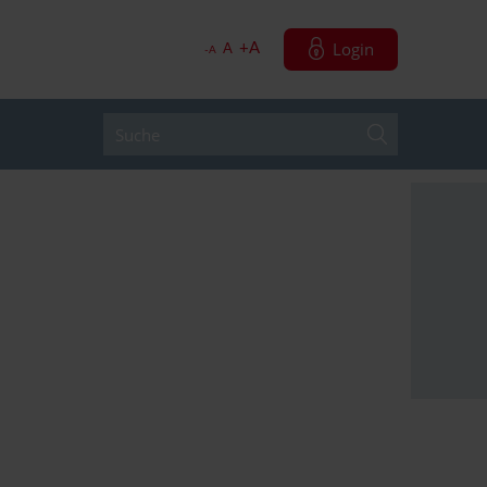
Login
+A
A
-A