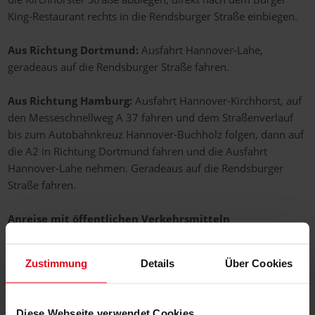
King-Restaurant rechts in die Rendsburger Straße einbiegen.
Aus Richtung Dortmund:
Ausfahrt Hannover-Lahe,
geradeaus auf die Rendsburger Straße fahren.
Aus Richtung Hamburg:
Ausfahrt Hannover-Kirchhorst, auf
den Messeschnellweg A 37 fahren und dem Straßenverlauf
bis zum Autobahnkreuz Hannover-Buchholz folgen, dann auf
die A2 in Richtung Dortmund fahren und die Ausfahrt
Hannover-Lahe nehmen. Geradeaus auf die Rendsburger
Straße fahren.
Anreise mit öffentlichen Verkehrsmitteln
Ab Hauptbahnhof: U-Bahnlinie 3 (Altwarmbüchen) nehmen
Zustimmung
Details
Über Cookies
und an der Haltestelle Oldenburger Allee aussteigen (Fahrzeit
ca. 20 Minuten). In Fahrtrichtung der U-Bahnlinie 3
(Altwarmbüchen) weitergehen bis zur Ampelkreuzung. Links
Diese Webseite verwendet Cookies