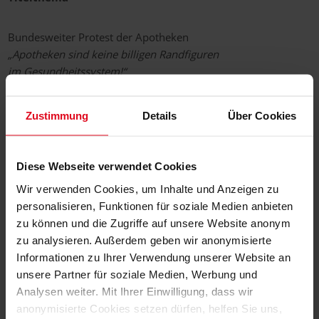
Bundesweiter Protest der Apotheken
„Apotheken sind keine billigen Randfiguren
im Gesundheitssystem!“
Kommentar
Zustimmung
Details
Über Cookies
Apotheken stärken statt belasten!
Politik und Wirtschaft
Diese Webseite verwendet Cookies
Wir verwenden Cookies, um Inhalte und Anzeigen zu
LAV-Forum
personalisieren, Funktionen für soziale Medien anbieten
Menschen wollen von Menschen versorgt werden!
zu können und die Zugriffe auf unsere Website anonym
zu analysieren. Außerdem geben wir anonymisierte
Informationen zu Ihrer Verwendung unserer Website an
Journal
unsere Partner für soziale Medien, Werbung und
Analysen weiter. Mit Ihrer Einwilligung, dass wir
Interview mit Apothekerin Sonja Beer
anonymisierte Cookies setzen dürfen, helfen Sie uns,
Zwölf Marathons in zwölf Monaten